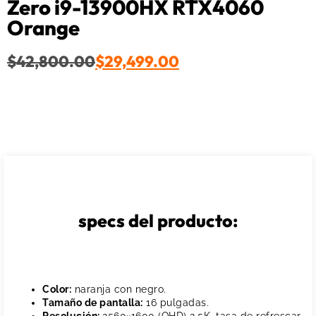
Zero i9-13900HX RTX4060
Orange
$
42,800.00
$
29,499.00
specs del producto:
Color:
naranja con negro.
Tamaño de pantalla:
16 pulgadas.
Resolución:
2560×1600 (QHD) 2.5K, tasa de refrescar