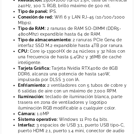
240Hz, 100 % RGB, brillo máximo de 500 nit.
Tipo de panel:
IPS.
Conexión de red:
Wifi 6 y LAN RJ-45 (10/100/1000
Mbps).
Tipo de RAM:
2 ranuras de RAM SO-DIMM (DDR5-
4800Mhz) expandible hasta 64 de RAM.
Tipo de almacenamiento:
2 ranuras PCIe Gen4 de
interfaz SSD M.2 expandible hasta 4TB por ranura.
CPU:
Core i9-13900HX de 24 núcleos y 32 hilos con
una frecuencia de hasta 5.4Ghz y 36MB de caché
inteligente.
Tarjeta Gráfica:
Tarjeta Nvidia RTX4060 de 8GB
DDR6, alcanza una potencia de hasta 140W,
impulsada por DLSS 3 con IA.
Enfriamiento:
2 ventiladores con 5 tubos de cobre y
6 salidas de aire con un máximo de 7,000 RPM.
Iluminación:
teclado de iluminación blanca, parte
trasera en zona de ventiladores y logotipo
iluminación RGB modificable a cualquier color.
Cámara:
1.0MP
Sistema operativo:
Windows 11 Pro 64 bits.
Interfaz:
3 espacios de USB 3.1, puerto USB tipo-C,
puerto HDMI 2.1, puerto 1.4 mini, conector de audio