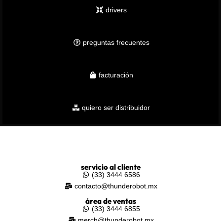
drivers
preguntas frecuentes
facturación
quiero ser distribuidor
servicio al cliente
(33) 3444 6586
contacto@thunderobot.mx
área de ventas
(33) 3444 6855
merch@thunderobot.mx