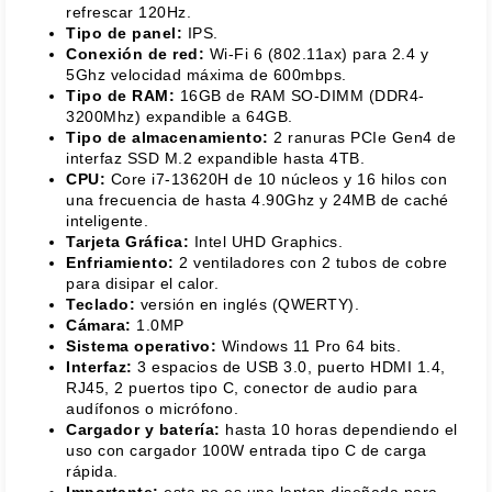
refrescar 120Hz.
Tipo de panel:
IPS.
Conexión de red:
Wi-Fi 6 (802.11ax) para 2.4 y
5Ghz velocidad máxima de 600mbps.
Tipo de RAM:
16GB de RAM SO-DIMM (DDR4-
3200Mhz) expandible a 64GB.
Tipo de almacenamiento:
2 ranuras PCIe Gen4 de
interfaz SSD M.2 expandible hasta 4TB.
CPU:
Core i7-13620H de 10 núcleos y 16 hilos con
una frecuencia de hasta 4.90Ghz y 24MB de caché
inteligente.
Tarjeta Gráfica:
Intel UHD Graphics.
Enfriamiento:
2 ventiladores con 2 tubos de cobre
para disipar el calor.
Teclado:
versión en inglés (QWERTY).
Cámara:
1.0MP
Sistema operativo:
Windows 11 Pro 64 bits.
Interfaz:
3 espacios de USB 3.0, puerto HDMI 1.4,
RJ45, 2 puertos tipo C, conector de audio para
audífonos o micrófono.
Cargador y batería:
hasta 10 horas dependiendo el
uso con cargador 100W entrada tipo C de carga
rápida.