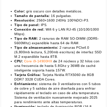
Color:
gris oscuro con detalles metálicos.
Tamaño de pantalla:
16 pulgadas.
Resolución:
2560×1600 240Hz 100%DCI-P3.
Tipo de panel:
IPS.
Conexión de red:
Wifi 6 y LAN RJ-45 (10/100/1000
Mbps).
Tipo de RAM:
2 ranuras de RAM SO-DIMM (DDR5-
5600Mhz) expandible hasta 64 de RAM.
Tipo de almacenamiento:
2 ranuras PCIe4.0
(6,800mb lectura, 5,200mb escritura) de interfaz SSD
M.2 expandible hasta 8TB.
CPU:
Core i9-14900HX
de 24 núcleos y 32 hilos con
una frecuencia de hasta 5.8Ghz y 36MB de caché
inteligente soporta hasta 157W.
Tarjeta Gráfica:
Tarjeta Nvidia RTX5060 de 8GB
DDR7 3328 CUDA Cores.
Enfriamiento:
sistema de 3 ventiladores con 5 tubos
de cobre y 5 salidas de aire diseñada para enfriar
rápidamente el teclado en caso de alta temperatura.
Sistema de ventilación nuevamente mejorado 2025
para rendimiento ante altas temperaturas.
Iluminación:
teclado de iluminación RGB (16.8