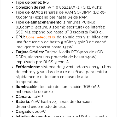
Tipo de panel:
IPS.
Conexión de red:
Wifi 6 802.11AX (2.4GHz, 5Ghz).
Tipo de RAM:
2 ranuras de RAM SO-DIMM (DDR5-
5600Mhz) expandible hasta 64 de RAM.
Tipo de almacenamiento:
2 ranuras PCIe4.0
(6,800mb lectura, 5,200mb escritura) de interfaz
SSD M.2 expandible hasta 8TB (soporta RAID 0).
Core i7-14650HX
CPU:
de 16 núcleos y 24 hilos con
una frecuencia de hasta 5.2Ghz y 30MB de caché
inteligente soporta hasta 157W.
Tarjeta Gráfica:
Tarjeta Nvidia RTX4060 de 8GB
DDR6, alcanza una potencia de hasta 140W,
impulsada por DLSS 3 con IA.
Enfriamiento:
sistema de 3 ventiladores con 5 tubos
de cobre y 5 salidas de aire diseñada para enfriar
rápidamente el teclado en caso de alta
temperatura.
Iluminación:
teclado de iluminación RGB (16.8
millones de colores).
Cámara:
1.0MP
Batería:
60W hasta 2.5 horas de duración
dependiendo modo de uso.
Cargador:
200W.
Interfaz de puertos:
3 espacios de USB 3.1, puerto