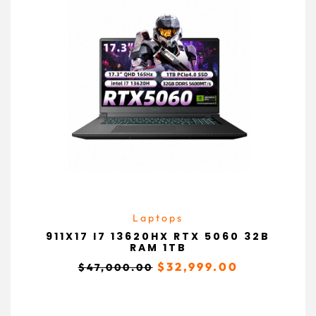
Laptops
911X17 I7 13620HX RTX 5060 32B
RAM 1TB
$
32,999.00
$
47,000.00