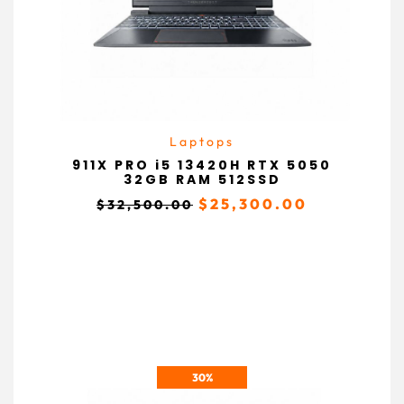
Laptops
911X PRO i5 13420H RTX 5050
32GB RAM 512SSD
$
25,300.00
$
32,500.00
30%