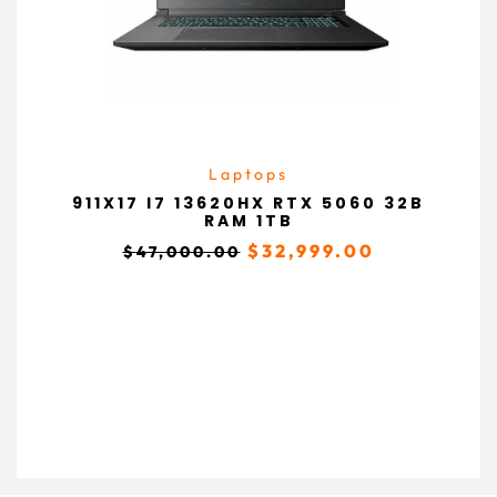
Laptops
911X17 I7 13620HX RTX 5060 32B
RAM 1TB
$
32,999.00
$
47,000.00